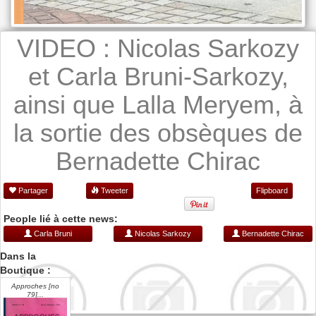
VIDEO : Nicolas Sarkozy
et Carla Bruni-Sarkozy,
ainsi que Lalla Meryem, à
la sortie des obsèques de
Bernadette Chirac
Partager
Tweeter
Flipboard
People lié à cette news:
Carla Bruni
Nicolas Sarkozy
Bernadette Chirac
Dans la
Boutique :
Approches [no
79]...