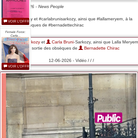
Date 12/06/2026 -
News People
#nicolassarkozy et #carlabrunisarkozy, ainsi que #lallameryem, à la
VOIR L'OFFRE
sortie des obsèques de #bernadettechirac
Female Force:
Carla...
Nicolas Sarkozy
et
Carla Bruni
-Sarkozy, ainsi que Lalla Meryem
à la sortie des obsèques de
Bernadette Chirac
12-06-2026 - Vidéo / / /
VOIR L'OFFRE
Carla Bruni
50x40cm...
VOIR L'OFFRE
Carla Bruni
91x60cm...