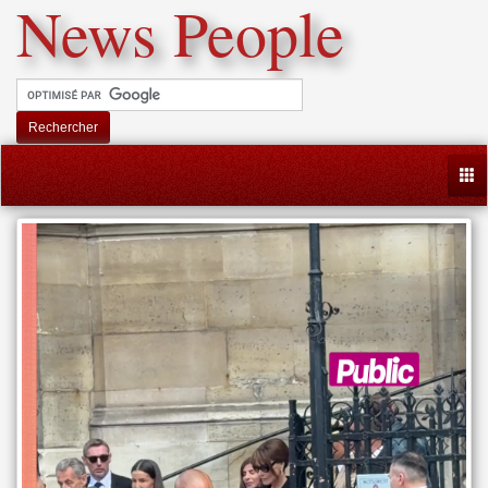
News People
Rechercher
Togg