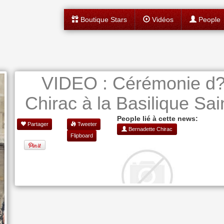
Boutique Stars
Vidéos
People
VIDEO : Cérémonie d?
Chirac à la Basilique Sai
People lié à cette news:
Partager
Tweeter
Bernadette Chirac
Flipboard