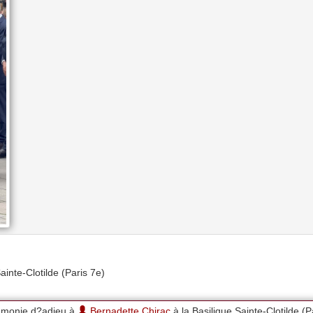
inte-Clotilde (Paris 7e)
monie d?adieu à
Bernadette Chirac
à la Basilique Sainte-Clotilde (P