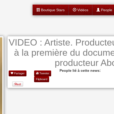
Boutique Stars
Vidéos
People
VIDEO : Artiste. Producteu
à la première du documen
producteur Ab
People lié à cette news:
Partager
Tweeter
Flipboard