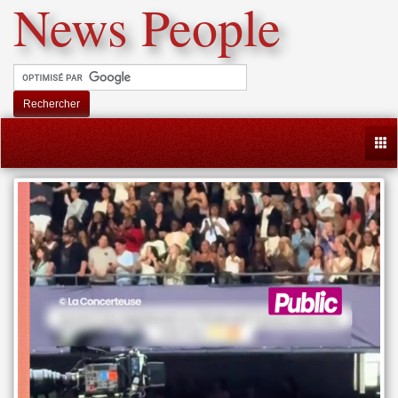
News People
Rechercher
Togg