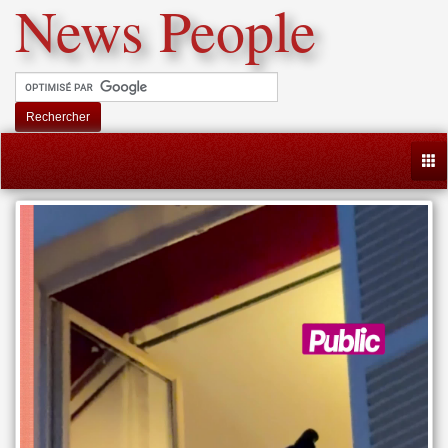
News People
Rechercher
Togg