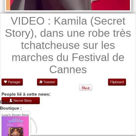
VIDEO : Kamila (Secret
Story), dans une robe très
tchatcheuse sur les
marches du Festival de
Cannes
Partager
Tweeter
Flipboard
People lié à cette news:
Secret Story
Dans la
Boutique :
Lucy's Secret Story