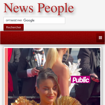
News People
Rechercher
Togg