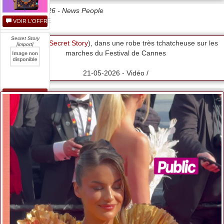
Date 21/05/2026 -
News People
VOIR L'OFFRE
Secret Story
Kamila (
Secret Story
), dans une robe très tchatcheuse sur les
[import]
marches du Festival de Cannes
21-05-2026 - Vidéo /
VOIR L'OFFRE
Secret Story : 15...
VOIR L'OFFRE
Tf1 Games - 1120
-...