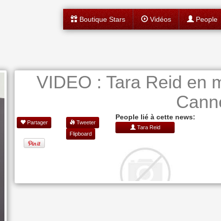
Boutique Stars
Vidéos
People
VIDEO : Tara Reid en m
Cann
People lié à cette news:
Partager
Tweeter
Tara Reid
Flipboard