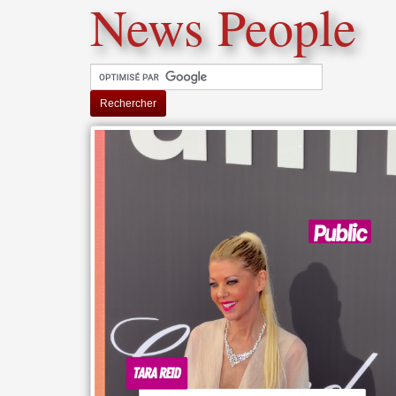
News People
Rechercher