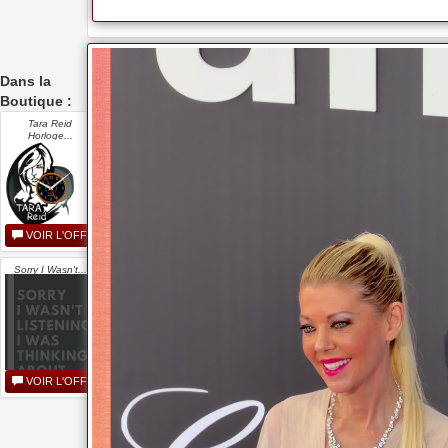
Dans la
Boutique :
Tara Reid
Horloge...
VOIR L'OFFRE
Sorry I Wasn't...
VOIR L'OFFRE