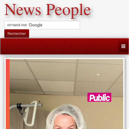
News People
Rechercher
Togg