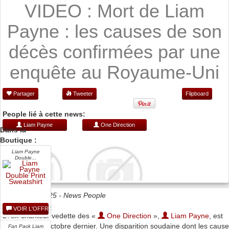
VIDEO : Mort de Liam
Payne : les causes de son
décès confirmées par une
enquête au Royaume-Uni
Partager
Tweeter
Flipboard
People lié à cette news:
Liam Payne
One Direction
Dans la
Boutique :
Liam Payne
Double...
Date 09/01/2025 -
News People
VOIR L'OFFRE
L?ex-chanteur vedette des «
One Direction
»,
Liam Payne
, est
décédé le 16 octobre dernier. Une disparition soudaine dont les caus
Fan Pack Liam