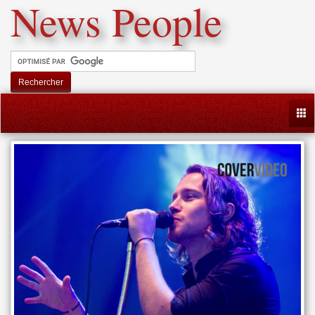
News People
Rechercher
Togg