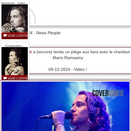
Notebook : Julien...
Date 09/12/2024 -
News People
VOIR L'OFFRE
Composition...
Julien Doré
a (encore) tendu un piège aux fans avec le chanteur
Mario Ramsamy
09-12-2024 - Vidéo /
VOIR L'OFFRE
Notebook : Julien...
VOIR L'OFFRE