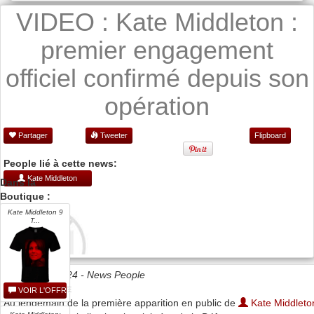
VIDEO : Kate Middleton :
premier engagement
officiel confirmé depuis son
opération
Partager
Tweeter
Flipboard
People lié à cette news:
Kate Middleton
Dans la
Boutique :
Kate Middleton 9
T...
Date 06/03/2024 -
News People
VOIR L'OFFRE
Au lendemain de la première apparition en public de
Kate Middleto