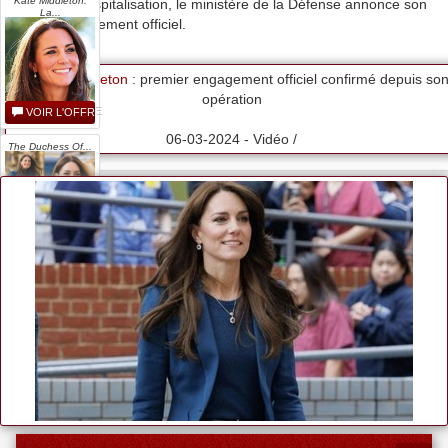
Kate Middleton:
depuis son hospitalisation, le ministère de la Défense annonce son
La...
premier engagement officiel.
Kate Middleton
: premier engagement officiel confirmé depuis so
opération
VOIR L'OFFRE
06-03-2024 - Vidéo /
The Duchess Of...
VOIR L'OFFRE
Jewelrypalace...
VOIR L'OFFRE