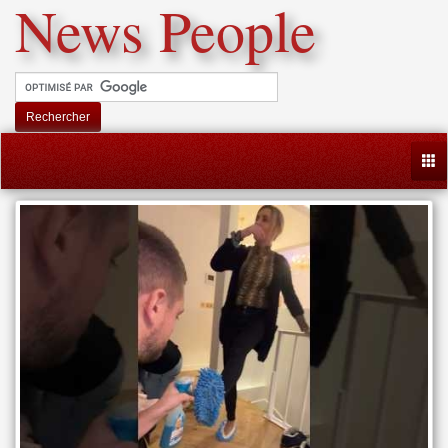
News People
Rechercher
Togg