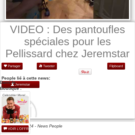
VIDEO : Des pantoufles
spéciales pour les
Pellissard chez Jeremstar
Partager
Tweeter
Flipboard
People lié à cette news:
Dans la
Jeremstar
Boutique :
Calendrier Mural...
Date 21/01/2024 -
News People
VOIR L'OFFRE