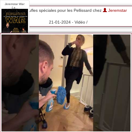
Jeremstar War:
La...
Des pantoufles spéciales pour les Pellissard chez
Jeremstar
21-01-2024 - Vidéo /
VOIR L'OFFRE
Game Box
Jeremstar
VOIR L'OFFRE
Jeremstar [explicit]
VOIR L'OFFRE