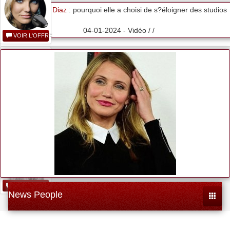
Cameron Diaz
: pourquoi elle a choisi de s?éloigner des studios
04-01-2024 - Vidéo / /
VOIR L'OFFRE
Direct Soir [no...
VOIR L'OFFRE
Cameron Diaz -...
VOIR L'OFFRE
News People
Toggle