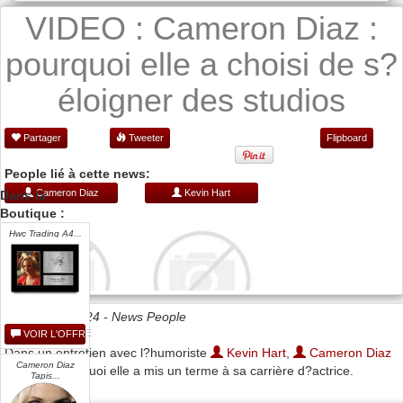
VIDEO : Cameron Diaz :
pourquoi elle a choisi de s?
éloigner des studios
Partager
Tweeter
Flipboard
People lié à cette news:
Cameron Diaz
Kevin Hart
Dans la
Boutique :
Hwc Trading A4...
Date 04/01/2024 -
News People
VOIR L'OFFRE
Dans un entretien avec l?humoriste
Kevin Hart
,
Cameron Diaz
Cameron Diaz
explique pourquoi elle a mis un terme à sa carrière d?actrice.
Tapis...