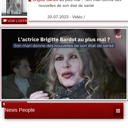
nouvelles de son état de santé
20-07-2023 - Vidéo /
VOIR L'OFFRE
Brigitte Bardot....
VOIR L'OFFRE
Na Brigitte
Bardot!...
VOIR L'OFFRE
News People
Toggle