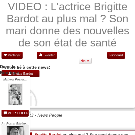
VIDEO : L'actrice Brigitte
Bardot au plus mal ? Son
mari donne des nouvelles
de son état de santé
Partager
Tweeter
Flipboard
Dans la
People lié à cette news:
Boutique :
Brigitte Bardot
Mahwer Poster...
VOIR L'OFFRE
Date 20/07/2023 -
News People
Art Poster Brigitte...
L'actrice
Brigitte Bardot
au plus mal ? Son mari donne des