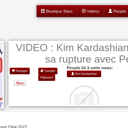
Boutique Stars
Vidéos
People
VIDEO : Kim Kardashian 
sa rupture avec P
People lié à cette news:
Partager
Tweeter
Kim Kardashian
Flipboard
ant l?été 2022.