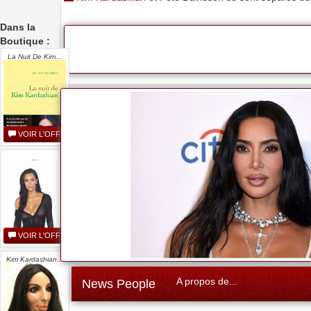
Dans la
Boutique :
La Nuit De Kim...
VOIR L'OFFRE
...
VOIR L'OFFRE
Kim Kardashian...
A propos de...
News People