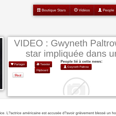
Boutique Stars
Vidéos
People
VIDEO : Gwyneth Paltrow 
star impliquée dans u
People lié à cette news:
Partager
Tweeter
Gwyneth Paltrow
Flipboard
ustice. L?actrice américaine est accusée d?avoir grièvement blessé un