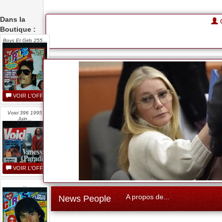
Dans la
G
Boutique :
Boys Et Girls 255...
VOIR L'OFFRE
Voici 396 1995
Juin...
VOIR L'OFFRE
...
A propos de...
News People