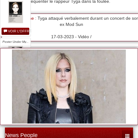
commencé à fréquenter le rappeur Tyga dans la foulée.
Avril Lavigne
: Tyga attaqué verbalement durant un concert de so
ex Mod Sun
VOIR L'OFFRE
17-03-2023 - Vidéo /
Poster Under My...
VOIR L'OFFRE
...
VOIR L'OFFRE
News People
Toggle