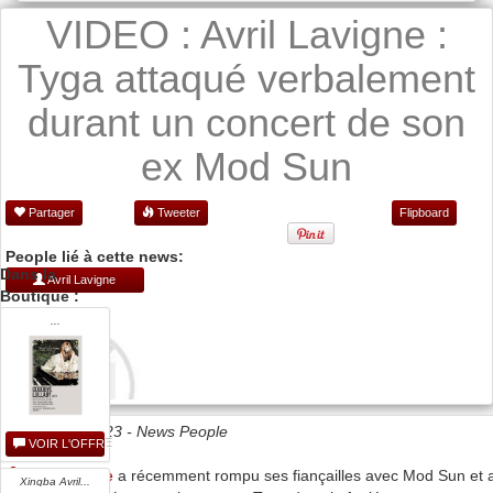
VIDEO : Avril Lavigne :
Tyga attaqué verbalement
durant un concert de son
ex Mod Sun
Partager
Tweeter
Flipboard
People lié à cette news:
Dans la
Avril Lavigne
Boutique :
...
Date 17/03/2023 -
News People
VOIR L'OFFRE
Avril Lavigne
a récemment rompu ses fiançailles avec Mod Sun et 
Xingba Avril...