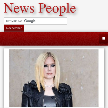
News People
Rechercher
Togg