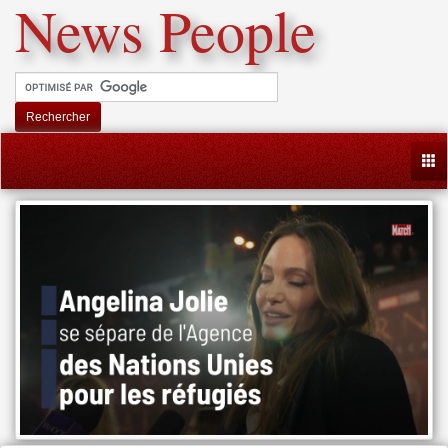
News People
Rechercher
Togg