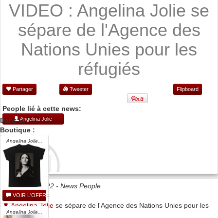
VIDEO : Angelina Jolie se
sépare de l'Agence des
Nations Unies pour les
réfugiés
Partager
Tweeter
Flipboard
People lié à cette news:
Angelina Jolie
Dans la
Boutique :
Angelina Jolie...
Date 20/12/2022 -
News People
VOIR L'OFFRE
Angelina Jolie
se sépare de l'Agence des Nations Unies pour les
Angelina Jolie...
réfugiés