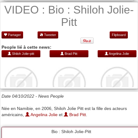
VIDEO : Bio : Shiloh Jolie-
Pitt
Partager
Tweeter
Flipboard
People lié à cette news:
Shiloh Jolie-pitt
Brad Pitt
Angelina Jolie
Date 04/10/2022 -
News People
Née en Namibie, en 2006, Shiloh Jolie Pitt est la fille des acteurs
américains,
Angelina Jolie
et
Brad Pitt
.
Bio : Shiloh Jolie-Pitt