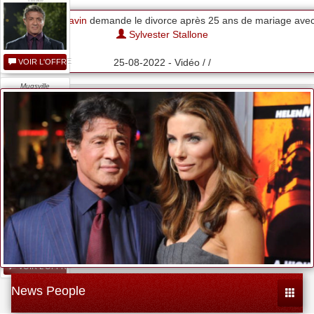
Jennifer Flavin
demande le divorce après 25 ans de mariage ave
Sylvester Stallone
25-08-2022 - Vidéo / /
VOIR L'OFFRE
Mugsville
Samaritan...
VOIR L'OFFRE
Sylvester
Stallone...
VOIR L'OFFRE
News People
Toggle