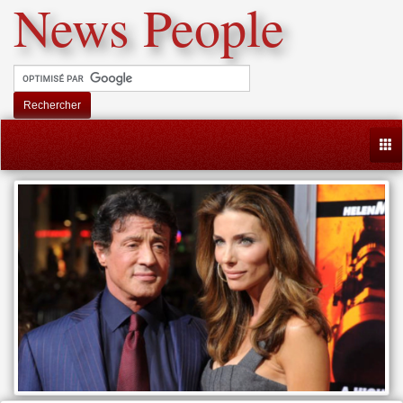
News People
Rechercher
Togg