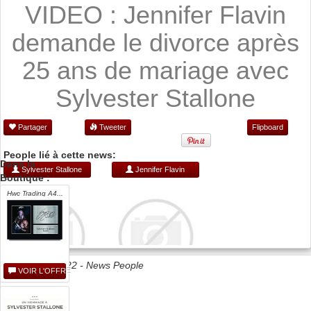
VIDEO : Jennifer Flavin
demande le divorce après
25 ans de mariage avec
Sylvester Stallone
Partager
Tweeter
Flipboard
People lié à cette news:
Dans la
Sylvester Stallone
Jennifer Flavin
Boutique :
Hwc Trading A4...
Date 25/08/2022 -
News People
VOIR L'OFFRE
IPM
...