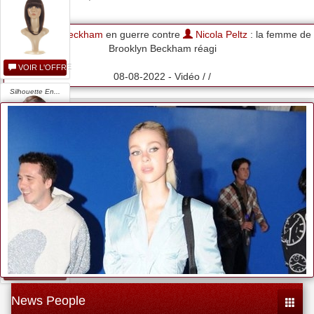
Victoria Beckham
en guerre contre
Nicola Peltz
: la femme de
Brooklyn Beckham réagi
VOIR L'OFFRE
08-08-2022 - Vidéo / /
Silhouette En...
VOIR L'OFFRE
Victoria Beckham...
VOIR L'OFFRE
News People
Toggle