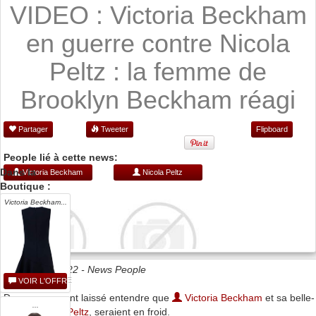
VIDEO : Victoria Beckham
en guerre contre Nicola
Peltz : la femme de
Brooklyn Beckham réagi
Partager
Tweeter
Flipboard
People lié à cette news:
Dans la
Victoria Beckham
Nicola Peltz
Boutique :
Victoria Beckham...
Date 08/08/2022 -
News People
VOIR L'OFFRE
Des rumeurs ont laissé entendre que
Victoria Beckham
et sa belle-
...
fille,
Nicola Peltz
, seraient en froid.