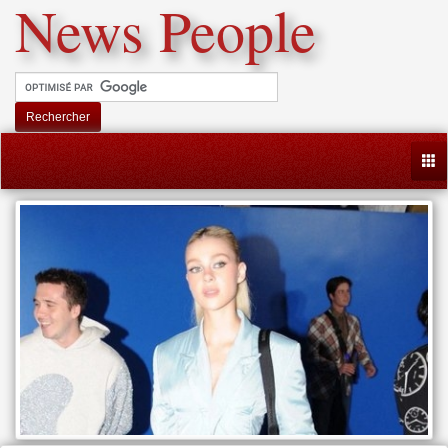
News People
Rechercher
Togg