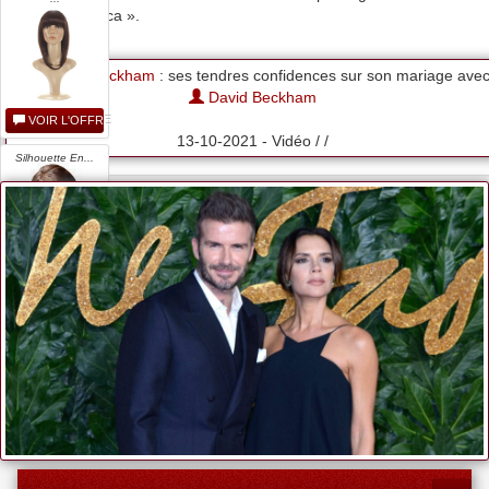
Morning America ».
Victoria Beckham
: ses tendres confidences sur son mariage ave
David Beckham
VOIR L'OFFRE
13-10-2021 - Vidéo / /
Silhouette En...
VOIR L'OFFRE
Victoria Beckham...
VOIR L'OFFRE