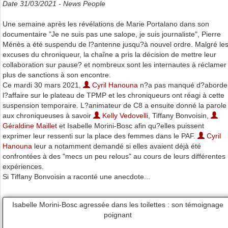
Date 31/03/2021 -
News People
Une semaine après les révélations de Marie Portalano dans son
documentaire "Je ne suis pas une salope, je suis journaliste", Pierre
Ménès a été suspendu de l?antenne jusqu?à nouvel ordre. Malgré le
excuses du chroniqueur, la chaîne a pris la décision de mettre leur
collaboration sur pause? et nombreux sont les internautes à réclamer
plus de sanctions à son encontre.
Ce mardi 30 mars 2021,
Cyril Hanouna
n?a pas manqué d?aborde
l?affaire sur le plateau de TPMP et les chroniqueurs ont réagi à cette
suspension temporaire. L?animateur de C8 a ensuite donné la parole
aux chroniqueuses à savoir
Kelly Vedovelli
, Tiffany Bonvoisin,
Géraldine Maillet
et Isabelle Morini-Bosc afin qu?elles puissent
exprimer leur ressenti sur la place des femmes dans le PAF.
Cyril
Hanouna
leur a notamment demandé si elles avaient déjà été
confrontées à des "mecs un peu relous" au cours de leurs différentes
expériences.
Si Tiffany Bonvoisin a raconté une anecdote...
Isabelle Morini-Bosc agressée dans les toilettes : son témoignage
poignant