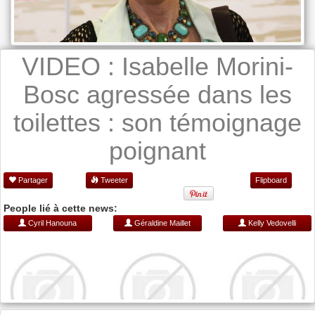
VIDEO : Isabelle Morini-
Bosc agressée dans les
toilettes : son témoignage
poignant
Partager
Tweeter
Flipboard
People lié à cette news:
Cyril Hanouna
Géraldine Maillet
Kelly Vedovelli