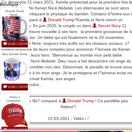
Ce dimanche 21 mars 2021, Kamila présentait pour la première fois l
Boutique :
visage de son fils Kenan Noré Abdelali. Les internautes se sont alors
Donald Trump
déchaînés en critiquant le physique du bambin. Certains d?entre eux 
Tasse...
ont même comparé à
Donald Trump
?Kamila et Noré vivent un
bonheur absolu. En juin 2020, le couple vu dans
Secret Story
11
annonçait une heure nouvelle à ses fans : la première grossesse de l
jeune Marseillaise. Un bébé qui est finalement né le 29 novembre
2020. Kamila et Noré, toujours très actifs sur les réseaux sociaux, s?
VOIR L'OFFRE
étaient emparés de leurs comptes pour annoncer l?arrivée de Kenan
Mug Donald Trump
Noré Abdelali à leurs fans. "Bienvenue au monde mon petit bébé
préféré, Kenan Noré Abdelali. Dieu nous a fait descendre cet ange du
ciel pour venir combler nos vies. Désormais, le paradis se trouve sous
nos pieds grâce à toi mon ange. Je te protègerai et t?aimerai toute m
vie mon fils", écrivait Kamila, aux anges.
Il aura fallu attendre...
VOIR L'OFFRE
Froiny 1
Kamila : son fils? comparé à
Donald Trump
! Ce parallèle peu
Casquette...
flatteur?
22-03-2021 - Vidéo / /
VOIR L'OFFRE