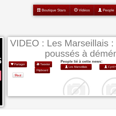
Boutique Stars
Vidéos
People
VIDEO : Les Marseillais : 
poussés à démén
People lié à cette news:
Partager
Tweeter
Les Marseillais
Cyril 
Flipboard