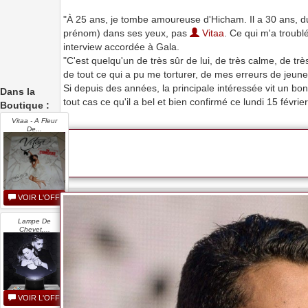
"À 25 ans, je tombe amoureuse d'Hicham. Il a 30 ans, du
prénom) dans ses yeux, pas
Vitaa
. Ce qui m'a troubl
interview accordée à Gala.
"C'est quelqu'un de très sûr de lui, de très calme, de t
de tout ce qui a pu me torturer, de mes erreurs de jeunes
Si depuis des années, la principale intéressée vit un bo
Dans la
tout cas ce qu'il a bel et bien confirmé ce lundi 15 févrie
Boutique :
Vitaa - A Fleur
De...
VOIR L'OFFRE
Lampe De
Chevet,...
VOIR L'OFFRE