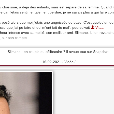
 charisme, a déjà des enfants, mais est séparé de sa femme. Quand il 
ée car j'étais sentimentalement perdue, je ne savais plus à qui faire co
rès posé alors que moi j'étais une angoissée de base. C'est quelqu'un q
se que j'ai pu faire et qui m'ont fait du mal", poursuivait
Vitaa
.
nheur intense avec sa moitié, son meilleur ami, Slimane, lui en revanch
r, sur son compte...
Slimane : en couple ou célibataire ? Il avoue tout sur Snapchat !
16-02-2021 - Vidéo /