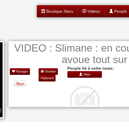
Boutique Stars
Vidéos
People
VIDEO : Slimane : en coup
avoue tout sur
People lié à cette news:
Partager
Tweeter
Vitaa
Flipboard