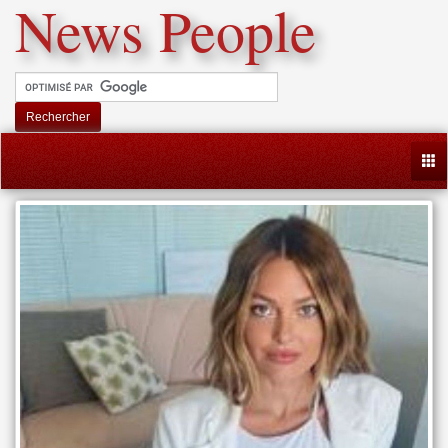
News People
Rechercher
Togg