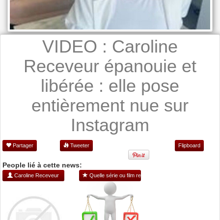
VIDEO : Caroline
Receveur épanouie et
libérée : elle pose
entièrement nue sur
Instagram
Partager
Tweeter
Flipboard
People lié à cette news:
Caroline Receveur
Quelle série ou film regarder ?