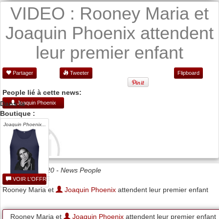
VIDEO : Rooney Maria et
Joaquin Phoenix attendent
leur premier enfant
Partager
Tweeter
Flipboard
People lié à cette news:
Dans la
Joaquin Phoenix
Boutique :
Joaquin Phoenix...
Date 19/05/2020 -
News People
VOIR L'OFFRE
Rooney Maria et
Joaquin Phoenix
attendent leur premier enfant
Rooney Maria et
Joaquin Phoenix
attendent leur premier enfant