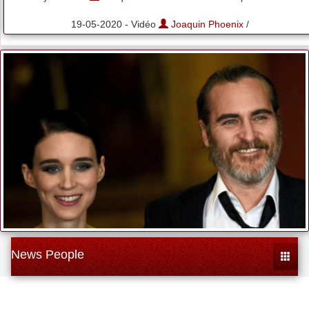
19-05-2020 - Vidéo
Joaquin Phoenix
/
News People
Toggle