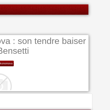
a : son tendre baiser
ensetti
Ikonomova