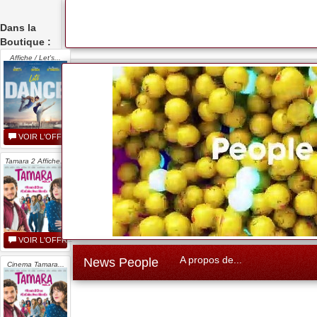
Dans la
Boutique :
Affiche / Let's...
VOIR L'OFFRE
Tamara 2 Affiche...
VOIR L'OFFRE
A propos de...
News People
Cinema Tamara...