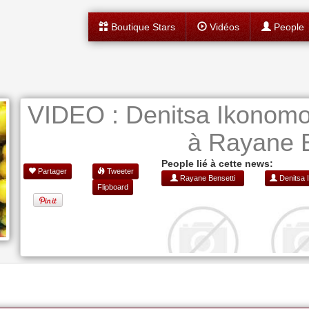
Boutique Stars
Vidéos
People
VIDEO : Denitsa Ikonomov
à Rayane B
People lié à cette news:
Partager
Tweeter
Rayane Bensetti
Denitsa 
Flipboard