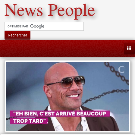
News People
Rechercher
Togg