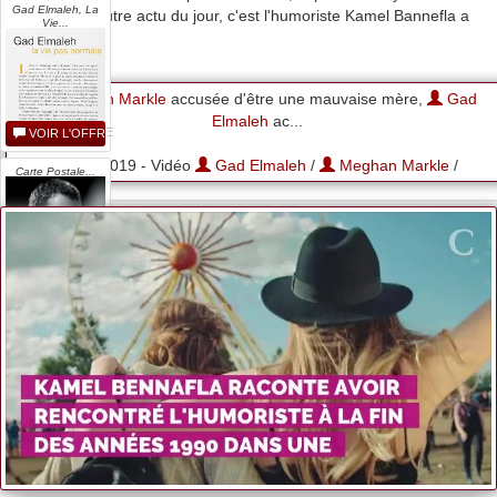
Gad Elmaleh, La
Middleton .L'autre actu du jour, c'est l'humoriste Kamel Bannefla a
Vie...
accusé G
Meghan Markle
accusée d'être une mauvaise mère,
Gad
Elmaleh
ac...
VOIR L'OFFRE
11-07-2019 - Vidéo
Gad Elmaleh
/
Meghan Markle
/
Carte Postale...
VOIR L'OFFRE
Gad Elmaleh -...
VOIR L'OFFRE