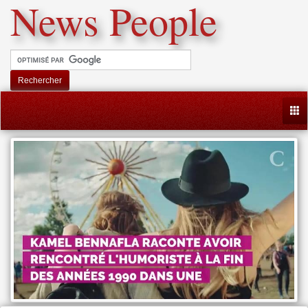
News People
Rechercher
Togg