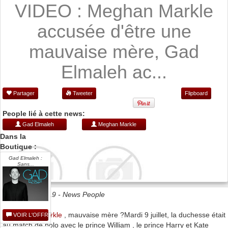
VIDEO : Meghan Markle
accusée d'être une
mauvaise mère, Gad
Elmaleh ac...
Partager
Tweeter
Flipboard
People lié à cette news:
Gad Elmaleh
Meghan Markle
Dans la
Boutique :
Gad Elmaleh :
Sans...
Date 11/07/2019 -
News People
Meghan Markle
, mauvaise mère ?Mardi 9 juillet, la duchesse était
VOIR L'OFFRE
au match de polo avec le prince William , le prince Harry et Kate