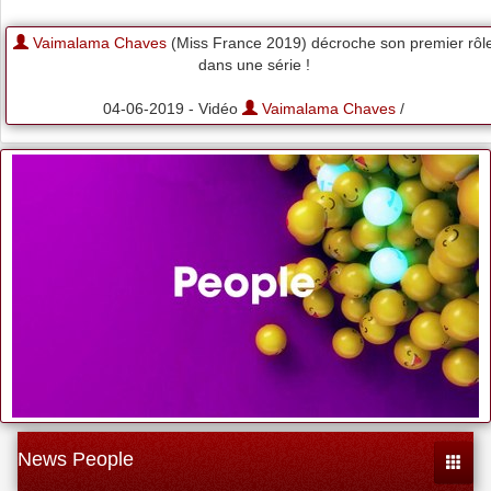
Vaimalama Chaves
(Miss France 2019) décroche son premier rôl
dans une série !
04-06-2019 - Vidéo
Vaimalama Chaves
/
News People
Toggle