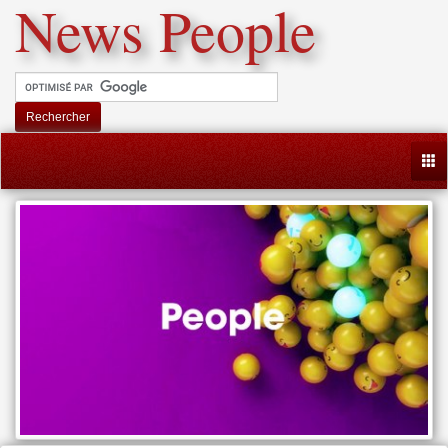
News People
Rechercher
Togg