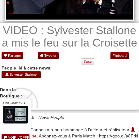
VIDEO : Sylvester Stallone
a mis le feu sur la Croisette
Partager
Tweeter
Flipboard
People lié à cette news:
Sylvester Stallone
Dans la
Boutique :
Hwc Trading A4...
Date 25/05/2019 -
News People
Le Festival de Cannes a rendu hommage à l'acteur et réalisateur
Sylvester Stallone
. Abonnez-vous à Paris Match : https://goo.gl/a8Frki
VOIR L'OFFRE