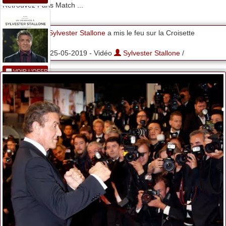
Retrouvez Paris Match ...
...
Sylvester Stallone
a mis le feu sur la Croisette
25-05-2019 - Vidéo
Sylvester Stallone
/
VOIR L'OFFRE
Mugsville
Samaritan...
VOIR L'OFFRE
Sylvester
Stallone...
VOIR L'OFFRE