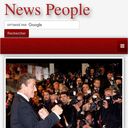
News People
Rechercher
Togg