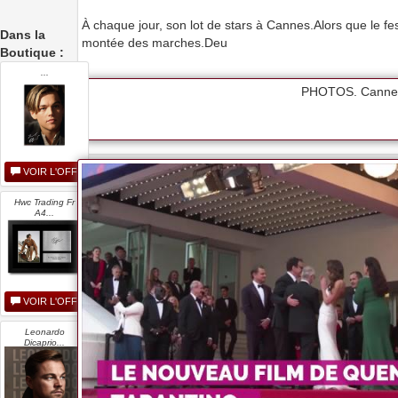
À chaque jour, son lot de stars à Cannes.Alors que le fes
Dans la
montée des marches.Deu
Boutique :
...
PHOTOS. Cannes 
VOIR L'OFFRE
Hwc Trading Fr
A4...
VOIR L'OFFRE
Leonardo
Dicaprio...