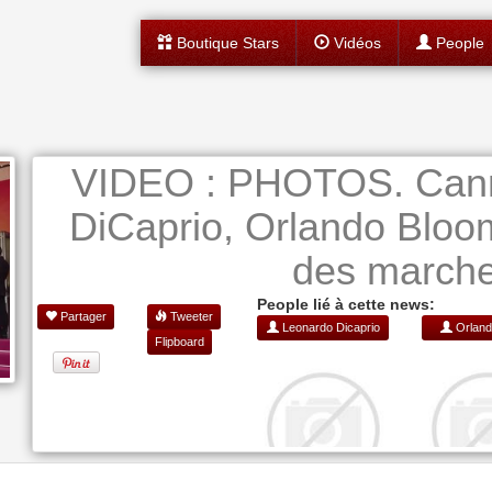
Boutique Stars
Vidéos
People
VIDEO : PHOTOS. Cann
DiCaprio, Orlando Bloo
des marche
People lié à cette news:
Partager
Tweeter
Leonardo Dicaprio
Orland
Flipboard