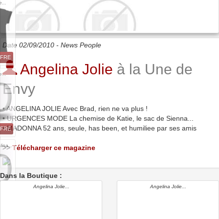
...
Date 02/09/2010 -
News People
FFRE
Angelina Jolie
à la Une de
...
Envy
• ANGELINA JOLIE Avec Brad, rien ne va plus !
• URGENCES MODE La chemise de Katie, le sac de Sienna...
• MADONNA 52 ans, seule, has been, et humiliee par ses amis
FFRE
ina...
>>
Télécharger ce magazine
Dans la Boutique :
Angelina Jolie...
Angelina Jolie...
FFRE
...