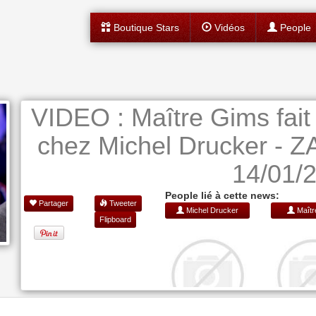
Boutique Stars
Vidéos
People
VIDEO : Maître Gims fait 
chez Michel Drucker -
14/01/
People lié à cette news:
Partager
Tweeter
Michel Drucker
Maîtr
Flipboard