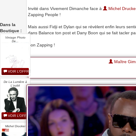
Invité dans Vivement Dimanche face à
Michel Drucke
Zapping People !
Dans la
Mais aussi Fidji et Dylan qui se révèlent enfin leurs s
Boutique :
dans Balance ton post et Dany Boon qui se fait tacler p
Vintage Photo
De...
Bon Zapping !
Maître Gim
VOIR L'OFFRE
De La Lumière à
L'oubli
VOIR L'OFFRE
Michel Drucker