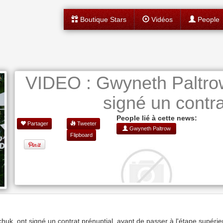
Boutique Stars
Vidéos
People
VIDEO : Gwyneth Paltrow
signé un contra
People lié à cette news:
Partager
Tweeter
Gwyneth Paltrow
Flipboard
chuk, ont signé un contrat prénuptial, avant de passer à l'étape supérie