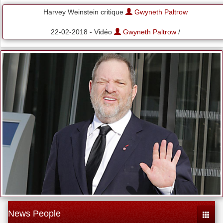
Harvey Weinstein critique
Gwyneth Paltrow
22-02-2018 - Vidéo
Gwyneth Paltrow
/
News People
Toggle