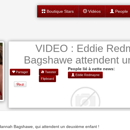
Boutique Stars
Vidéos
People
VIDEO : Eddie Red
Bagshawe attendent un
People lié à cette news:
Partager
Tweeter
Eddie Redmayne
Flipboard
annah Bagshawe, qui attendent un deuxième enfant !