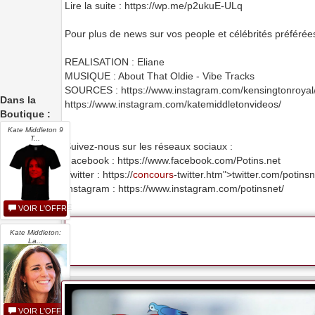
Lire la suite : https://wp.me/p2ukuE-ULq
Pour plus de news sur vos people et célébrités préférées
REALISATION : Eliane
MUSIQUE : About That Oldie - Vibe Tracks
SOURCES : https://www.instagram.com/kensingtonroyal
Dans la
https://www.instagram.com/katemiddletonvideos/
Boutique :
Kate Middleton 9
T...
Suivez-nous sur les réseaux sociaux :
Facebook : https://www.facebook.com/Potins.net
Twitter : https://
concours
-twitter.htm">twitter.com/potinsn
Instagram : https://www.instagram.com/potinsnet/
VOIR L'OFFRE
Kate Middleton:
La...
VOIR L'OFFRE