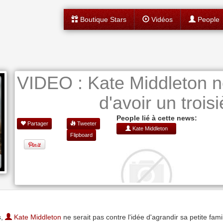
Boutique Stars
Vidéos
People
VIDEO : Kate Middleton n
d'avoir un trois
People lié à cette news:
Partager
Tweeter
Kate Middleton
Flipboard
s,
Kate Middleton
ne serait pas contre l'idée d'agrandir sa petite famil