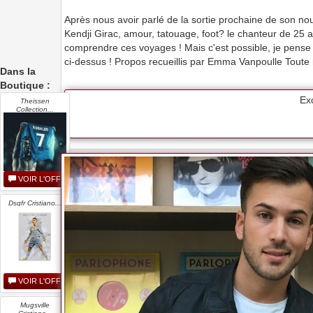
Après nous avoir parlé de la sortie prochaine de son n
Kendji Girac, amour, tatouage, foot? le chanteur de 25 a
comprendre ces voyages ! Mais c'est possible, je pense 
ci-dessus ! Propos recueillis par Emma Vanpoulle Toute r
Dans la
Boutique :
Exc
Theissen
Collection...
VOIR L'OFFRE
Dsgfr Cristiano...
VOIR L'OFFRE
Mugsville