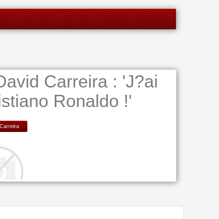
avid Carreira : 'J?ai
istiano Ronaldo !'
Carreira