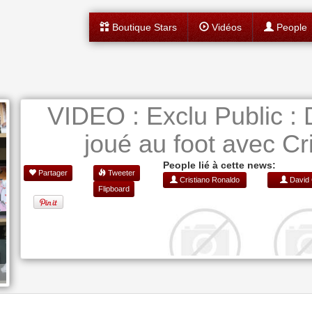
Boutique Stars
Vidéos
People
VIDEO : Exclu Public : D
joué au foot avec Cr
People lié à cette news:
Partager
Tweeter
Cristiano Ronaldo
David 
Flipboard