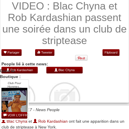
VIDEO : Blac Chyna et
Rob Kardashian passent
une soirée dans un club de
striptease
Partager
Tweeter
Flipboard
People lié à cette news:
Rob Kardashian
Blac Chyna
Dans la
Boutique :
Club Pour
Hommes...
Date 17/01/2017 -
News People
VOIR L'OFFRE
Blac Chyna
et
Rob Kardashian
ont fait une apparition dans un
club de striptease à New York.