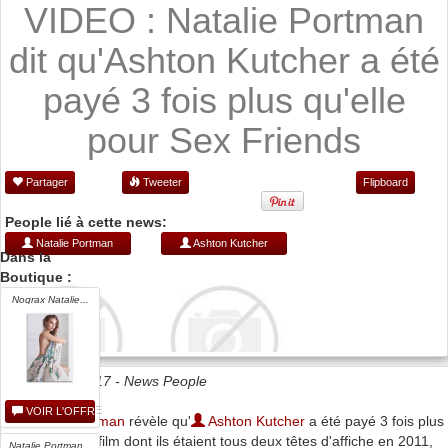
VIDEO : Natalie Portman
dit qu'Ashton Kutcher a été
payé 3 fois plus qu'elle
pour Sex Friends
Partager
Tweeter
Flipboard
People lié à cette news:
Natalie Portman
Ashton Kutcher
Dans la
Boutique :
Nograx Natalie...
Date 12/01/2017 -
News People
VOIR L'OFFRE
Natalie Portman
révèle qu'
Ashton Kutcher
a été payé 3 fois plus
qu'elle pour le film dont ils étaient tous deux têtes d'affiche en 2011,
Natalie Portman...