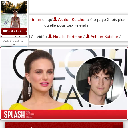
Sex Friends.
Natalie Portman
dit qu'
Ashton Kutcher
a été payé 3 fois plus
qu'elle pour Sex Friends
VOIR L'OFFRE
12-01-2017 - Vidéo
Natalie Portman
/
Ashton Kutcher
/
Natalie Portman,
Le...
VOIR L'OFFRE
Natalie Portman...
VOIR L'OFFRE