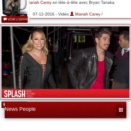
Mariah Carey
en tête-à-tête avec Bryan Tanaka
07-12-2016 - Vidéo
Mariah Carey
/
VOIR L'OFFRE
Funko 58752
Pop...
VOIR L'OFFRE
Mariah Carey - All...
VOIR L'OFFRE
News People
Toggle