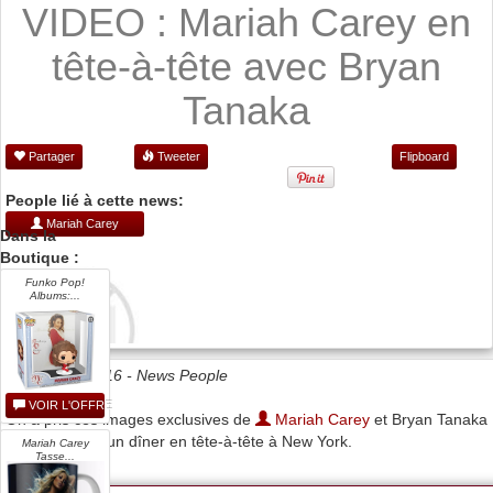
VIDEO : Mariah Carey en
tête-à-tête avec Bryan
Tanaka
Partager
Tweeter
Flipboard
People lié à cette news:
Mariah Carey
Dans la
Boutique :
Funko Pop!
Albums:...
Date 07/12/2016 -
News People
VOIR L'OFFRE
On a pris ces images exclusives de
Mariah Carey
et Bryan Tanaka
de sortie pour un dîner en tête-à-tête à New York.
Mariah Carey
Tasse...