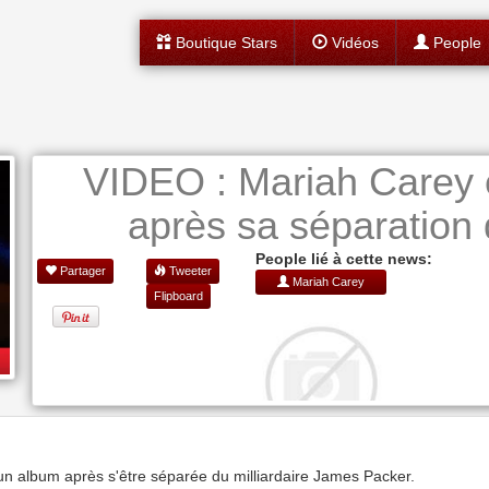
Boutique Stars
Vidéos
People
VIDEO : Mariah Carey 
après sa séparation
People lié à cette news:
Partager
Tweeter
Mariah Carey
Flipboard
un album après s'être séparée du milliardaire James Packer.