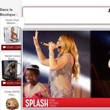
Dans la
Boutique :
Funko Pop!
Albums:...
VOIR L'OFFRE
Mariah Carey
Tasse...
VOIR L'OFFRE
Funko 58752
Pop...