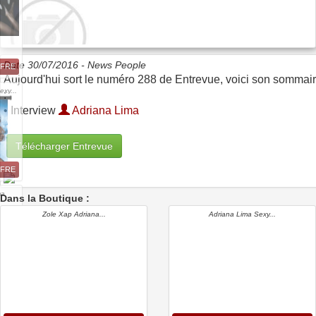
Date 30/07/2016 -
News People
FFRE
Aujourd'hui sort le numéro 288 de Entrevue, voici son sommai
xy...
:
• Interview
Adriana Lima
Télécharger Entrevue
FFRE
ma
Dans la Boutique :
Zole Xap Adriana...
Adriana Lima Sexy...
FFRE
ma