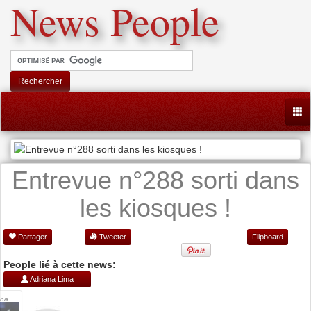
News People
Rechercher
Togg
Entrevue n°288 sorti dans
les kiosques !
Partager
Tweeter
Flipboard
People lié à cette news:
Adriana Lima
na...