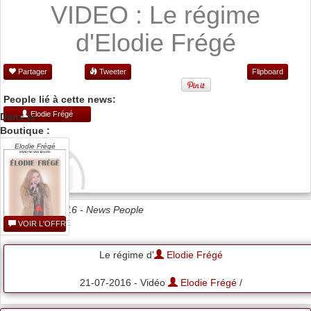
VIDEO : Le régime
d'Elodie Frégé
Partager
Tweeter
Flipboard
People lié à cette news:
Elodie Frégé
Dans la
Boutique :
Elodie Frégé
Date 21/07/2016 -
News People
VOIR L'OFFRE
Le régime d'
Elodie Frégé
21-07-2016 - Vidéo
Elodie Frégé
/