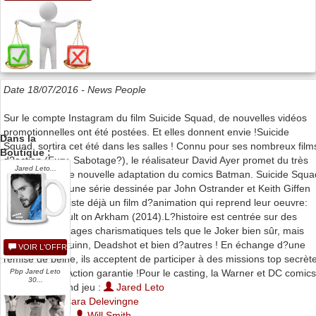
Date 18/07/2016 -
News People
Sur le compte Instagram du film Suicide Squad, de nouvelles vidéos
promotionnelles ont été postées. Et elles donnent envie !Suicide
Dans la
Squad, sortira cet été dans les salles ! Connu pour ses nombreux film
Boutique :
d?action (Fury, Sabotage?), le réalisateur David Ayer promet du très
Jared Leto...
lourd avec cette nouvelle adaptation du comics Batman. Suicide Squa
est à l?origine une série dessinée par John Ostrander et Keith Giffen
dès 1987. Il existe déjà un film d?animation qui reprend leur oeuvre:
Batman : Assault on Arkham (2014).L?histoire est centrée sur des
vilains personnages charismatiques tels que le Joker bien sûr, mais
aussi Harley Quinn, Deadshot et bien d?autres ! En échange d?une
VOIR L'OFFRE
remise de peine, ils acceptent de participer à des missions top secrèt
très risquées. Action garantie !Pour le casting, la Warner et DC comics
Pbp Jared Leto
30...
ont sorti le grand jeu :
Jared Leto
(le Joker),
Cara Delevingne
(Enchantress),
Will Smith