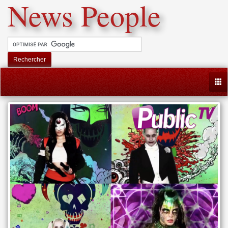
News People
Rechercher
Togg