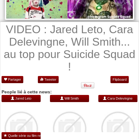
VIDEO : Jared Leto, Cara
Delevingne, Will Smith...
au top pour Suicide Squad
!
Partager
Tweeter
Flipboard
People lié à cette news:
Jared Leto
Will Smith
Cara Delevingne
Quelle série ou film regarder ?