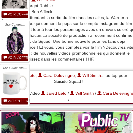
(Deadshot), Margot Robbie
(Harley Quinn), Ben Affleck
VOIR L'OFFRE
(Batman)?En attendant la sortie du film dans les salles, la Warner a
posté des vidéos qui donnent le peps sur le compte Instagram du film
Star Cutouts...
Elles présentent tour à tour les personnages avec un univers coloré q
correspond à chacun.La société de production a récemment confirmé
une suite à Suicide Squad. Une bonne nouvelle pour les fans déjà
conquis d?avance ! Et vous, vous comptez voir le film ?Découvrez vit
"Suicide Squad : de nouvelles vidéos promotionnelles qui donnent le
VOIR L'OFFRE
peps ! " et réagissez dans les commentaires ! HF.
The Future Mrs....
Jared Leto
,
Cara Delevingne
,
Will Smith
... au top pour
Suicide Squad !
18-07-2016 - Vidéo
Jared Leto
/
Will Smith
/
Cara Delevingn
/
VOIR L'OFFRE