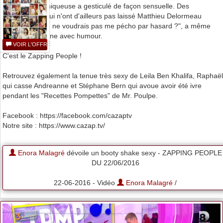
valeur, la chroniqueuse a gesticulé de façon sensuelle. Des
mouvements qui n'ont d'ailleurs pas laissé Matthieu Delormeau
insensible ! "Tu ne voudrais pas me pécho par hasard ?", a même
lancé la Bretonne avec humour.
VOIR L'OFFRE
C'est le Zapping People !
Retrouvez également la tenue très sexy de Leila Ben Khalifa, Raphaël
qui casse Andreanne et Stéphane Bern qui avoue avoir été ivre
pendant les "Recettes Pompettes" de Mr. Poulpe.
Facebook : https://facebook.com/cazaptv
Notre site : https://www.cazap.tv/
Enora Malagré
dévoile un booty shake sexy - ZAPPING PEOPLE
DU 22/06/2016
22-06-2016 - Vidéo
Enora Malagré
/