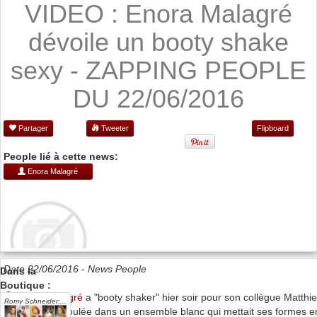
VIDEO : Enora Malagré
dévoile un booty shake
sexy - ZAPPING PEOPLE
DU 22/06/2016
Partager
Tweeter
Flipboard
People lié à cette news:
Enora Malagré
Date 22/06/2016 -
News People
Dans la
Boutique :
Enora Malagré
a "booty shaker" hier soir pour son collègue Matthi
Romy Schneider:...
Delormeau. Moulée dans un ensemble blanc qui mettait ses formes e