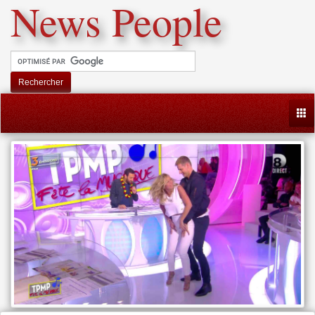
News People
Rechercher
Togg