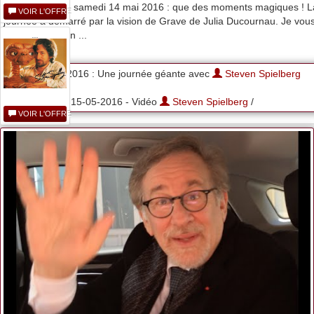
Au menu de ce samedi 14 mai 2016 : que des moments magiques ! L
VOIR L'OFFRE
journée a démarré par la vision de Grave de Julia Ducournau. Je vou
en parle demain ...
...
CANNES 2016 : Une journée géante avec
Steven Spielberg
15-05-2016 - Vidéo
Steven Spielberg
/
VOIR L'OFFRE
Cloud City 7
Steven...
VOIR L'OFFRE