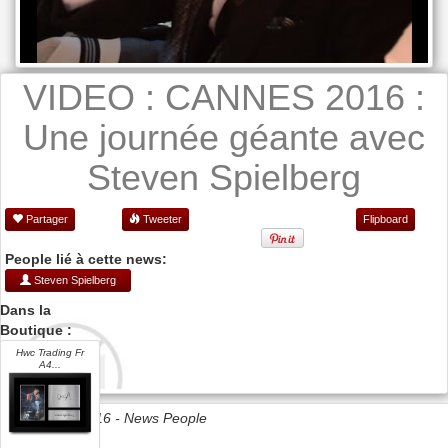
VIDEO : CANNES 2016 :
Une journée géante avec
Steven Spielberg
Partager
Tweeter
Flipboard
People lié à cette news:
Steven Spielberg
Dans la
Boutique :
Hwc Trading Fr
A4...
Date 15/05/2016 -
News People