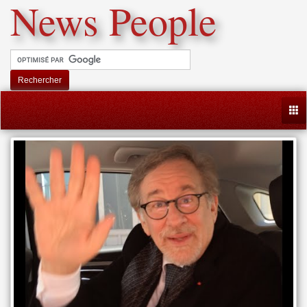
News People
Rechercher
Togg